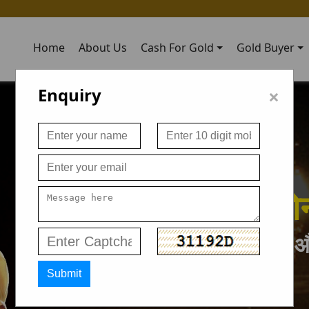
Home
About Us
Cash For Gold ⏷
Gold Buyer ⏷
Enquiry
×
अब घर बैठे-बैठे सोना
साथ ही साथ उचित कीमत औ
सोने की निःशुल्क शुद्धता जाँच