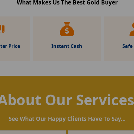
What Makes Us The Best Gold Buyer
100% T
ecure
Doorstep Service
P
About Our Service
See What Our Happy Clients Have To Say…