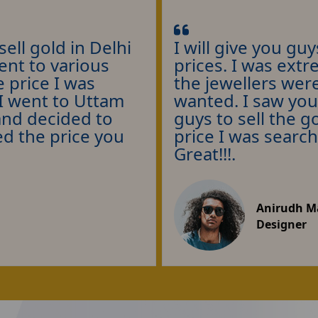
ell gold in Delhi
I will give you gu
ent to various
prices. I was ext
e price I was
the jewellers were
 I went to Uttam
wanted. I saw you
 and decided to
guys to sell the 
ted the price you
price I was search
Great!!!.
Anirudh M
Designer