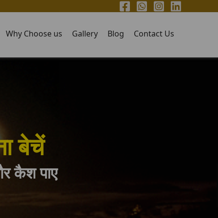
Why Choose us
Gallery
Blog
Contact Us
 बेचें
र कैश पाए