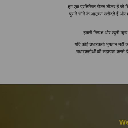
हम एक प्रतिष्ठित गोल्ड डीलर हैं जो 
पुराने सोने के आभूषण खरीदते हैं और 
हमारी निष्पक्ष और खुली मूल
यदि कोई उधारकर्ता भुगतान नहीं क
उधारकर्ताओं की सहायता करते हैं,
We