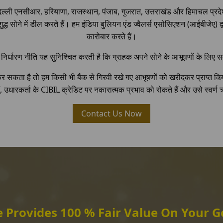
दिल्ली एनसीआर, हरियाणा, राजस्थान, पंजाब, गुजरात, उत्तराखंड और हिमाचल प्रदेश म
शुद्ध सोने में डील करते हैं। हम इंडिया बुलियन एंड ज्वैलर्स एसोसिएशन (आईबीजेए) 
कारोबार करते हैं।
्य निर्धारण नीति यह सुनिश्चित करती है कि ग्राहक अपने सोने के आभूषणों के लिए सब
र सकता है तो हम किसी भी बैंक से गिरवी रखे गए आभूषणों को खरीदकर प्राप्त किए
 उधारकर्ता के CIBIL क्रेडिट पर नकारात्मक प्रभाव को रोकते हैं और उसे स्वर्ण ऋ
Contact Us Now
 Provides 100 % Fair Value On Your G