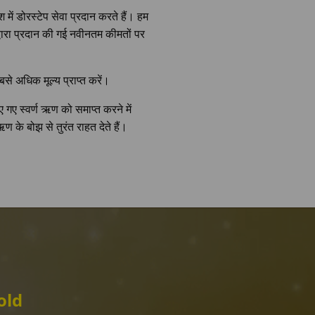
ें डोरस्टेप सेवा प्रदान करते हैं। हम
द्वारा प्रदान की गई नवीनतम कीमतों पर
से अधिक मूल्य प्राप्त करें।
 गए स्वर्ण ऋण को समाप्त करने में
ण के बोझ से तुरंत राहत देते हैं।
old