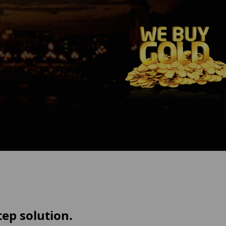
tep solution.